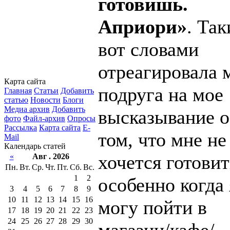
готовишь.
Априори»
. Та
вот словами
отреагировала 
Карта сайта
подруга на мое
Главная
Статьи
Добавить
статью
Новости
Блоги
Медиа архив
Добавить
высказывание о
фото
Файл-архив
Опросы
Рассылка
Карта сайта
E-
том, что мне не
Mail
Календарь статей
хочется готовит
«
Авг . 2026
Пн.
Вт.
Ср.
Чт.
Пт.
Сб.
Вс.
1
2
особенно когда 
3
4
5
6
7
8
9
10
11
12
13
14
15
16
могу пойти в
17
18
19
20
21
22
23
24
25
26
27
28
29
30